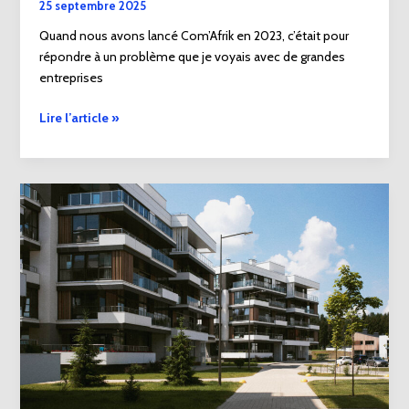
25 septembre 2025
Quand nous avons lancé Com’Afrik en 2023, c’était pour
répondre à un problème que je voyais avec de grandes
entreprises
Lire l’article »
Immobilier
en
Afrique
francophone
:
pourquoi
tant
d’échecs
?