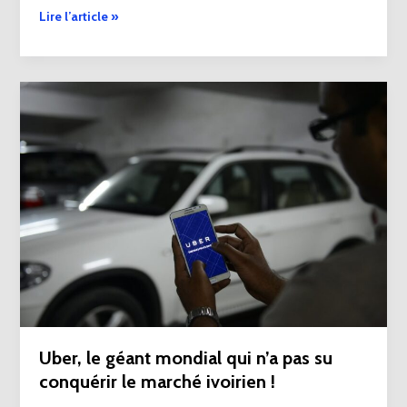
Lire l’article »
Uber,
le
géant
mondial
qui
n’a
pas
su
conquérir
le
marché
ivoirien
!
Uber, le géant mondial qui n’a pas su
conquérir le marché ivoirien !