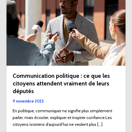
:
ce
que
les
citoyens
attendent
vraiment
de
leurs
députés
Communication politique : ce que les
citoyens attendent vraiment de leurs
députés
9 novembre 2025
En politique, communiquer ne signifie plus simplement
parler, mais écouter, expliquer et inspirer confiance.Les
citoyens ivoiriens d’aujourd’hui ne veulent plus […]