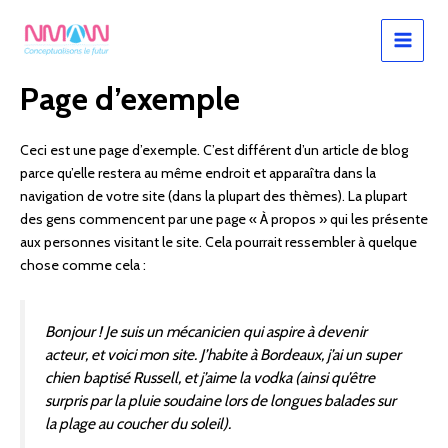
Aller
MAIN
au
MEN
contenu
Page d’exemple
Ceci est une page d’exemple. C’est différent d’un article de blog
parce qu’elle restera au même endroit et apparaîtra dans la
navigation de votre site (dans la plupart des thèmes). La plupart
des gens commencent par une page « À propos » qui les présente
aux personnes visitant le site. Cela pourrait ressembler à quelque
chose comme cela :
Bonjour ! Je suis un mécanicien qui aspire à devenir
acteur, et voici mon site. J’habite à Bordeaux, j’ai un super
chien baptisé Russell, et j’aime la vodka (ainsi qu’être
surpris par la pluie soudaine lors de longues balades sur
la plage au coucher du soleil).